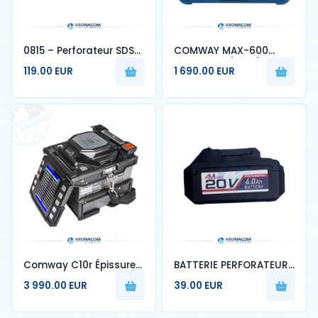
0815 – Perforateur SDS-
COMWAY MAX-600
MAX 1250W
OTDR – M1 / M2 / M3
119.00 EUR
1 690.00 EUR
Professionnel - 4MPRO
Comway C10r Épissure
BATTERIE PERFORATEUR
de fibre optique à
4AH 4M PRO
3 990.00 EUR
39.00 EUR
ruban pour 1-12 cœurs
machine d'épissage
automatique 70r 88r