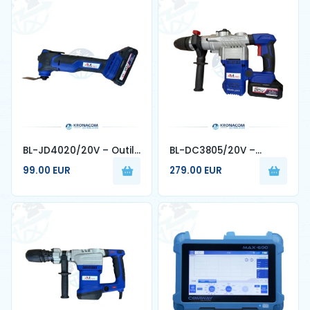
BL-JD4020/20V – Outil
BL-DC3805/20V –
Multifonction Sans Fil
Perforateur Sans Fil 20V
99.00 EUR
279.00 EUR
20V - 4MPRO
8.0Ah - 4MPRO