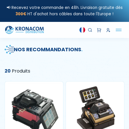
📢 Recevez votre commande en 48h. Livraison gratuite dès
300€
HT d'achat hors câbles dans toute l'Europe !
NOS RECOMMANDATIONS
.
20
Produits