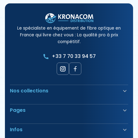
Le spécialiste en équipement de fibre optique en
France qui livre chez vous : La qualité pro à prix
compétitif.
+33 7 70 33 94 57
Nos collections
Soudeuse Fibre Optique
Pages
Sécurité & Balisage
Bornes électriques
Nos Produits
Outillage
Infos
Nos Offres
Tirage & Aiguillage