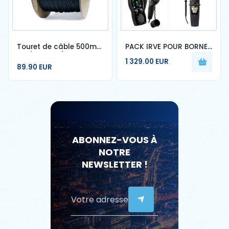
Touret de câble 500m
PACK IRVE POUR BORNE
1FO/2FO INT/EXT 2FRP -
DE RECHARGE SPECIAL
1 329.00 EUR
G657a2 - DIAM 5.0mm
CERTIFICATION
89.90 EUR
QUALIFELEC
ABONNEZ-VOUS À
NOTRE
NEWSLETTER !