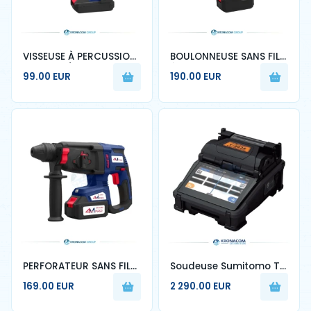
VISSEUSE À PERCUSSION
BOULONNEUSE SANS FIL
20V 2AH / 4AH 4M PRO
ÉLECTRIQUE 4M PRO –
99.00 EUR
190.00 EUR
– KRONACOM
KRONACOM
PERFORATEUR SANS FIL
Soudeuse Sumitomo T-
4M PRO – KRONACOM
402S
169.00 EUR
2 290.00 EUR