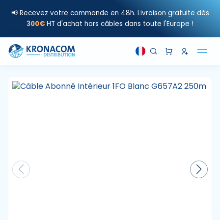
📢 Recevez votre commande en 48h. Livraison gratuite dès
300€
HT d'achat hors câbles dans toute l'Europe !