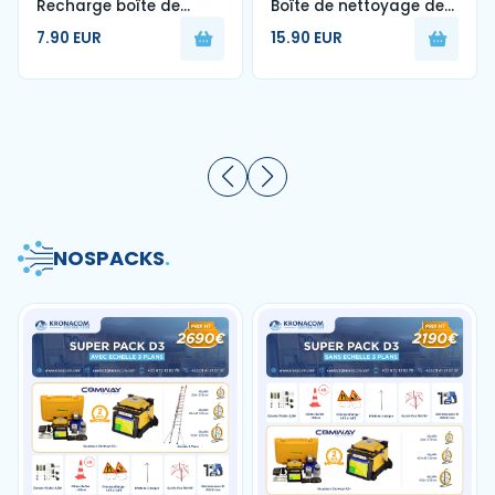
Recharge boîte de
Boîte de nettoyage de
nettoyage de fibre
fibre optique
7.90 EUR
15.90 EUR
optique
NOS
PACKS
.