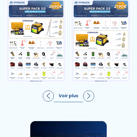
FC18 - Chaussure Montante Apex
S3S ESD HRO SR SC FO : Noir/Bleu
69.00 EUR x 1
69.00 EUR
PJ50 - Blouson pilote 3 en 1 haute
visibilité : Orange/Marine
49.00 EUR x 1
49.00 EUR
EV442 - Pantalon Stretch EV4
Haute-Visibilité Classe 1 avec
Poches flottantes Démontables :
Voir plus
EV442
99.00 EUR x 1
99.00 EUR