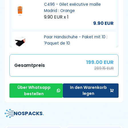
C496 - Gilet exécutive maille
Madrid : Orange
9.90 EUR x 1
9.90 EUR
Paar Handschuhe - Paket mit 10 :
'Paquet de 10
12.00 EUR x 1
12.00 EUR
199.00 EUR
Gesamtpreis
289.15 EUR
Weißer Schutzhelm mit Kinnriemen
gegen Aufprall : -
6.00 EUR x 1
Über Whatsapp
In den Warenkorb
6.00 EUR
legen
bestellen
Gel gepolsterte Schutzkniepolster
Einheitsgröße 633711 : -
NOS
PACKS
.
15.25 EUR x 1
15.25 EUR