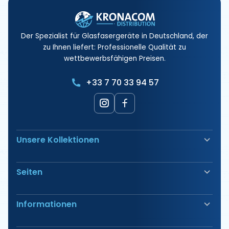
Der Spezialist für Glasfasergeräte in Deutschland, der
zu Ihnen liefert: Professionelle Qualität zu
wettbewerbsfähigen Preisen.
+33 7 70 33 94 57
Unsere Kollektionen
Glasfaserschweißgerät
Seiten
Sicherheit & Absicherung
Elektrische Anschlüsse
Unsere Produkte
Werkzeug
Informationen
Unsere Angebote
Kabeleinzug & Kabelkanalführung
Unsere Pakete
Etikettierung & Markierung