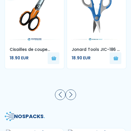
Cisailles de coupe
Jonard Tools JIC-186 –
Kevlar® pour fibre
Kevlarschere für
18.90 EUR
18.90 EUR
optique — KCS-4
Glasfaser (15,2 cm)
NOS
PACKS
.