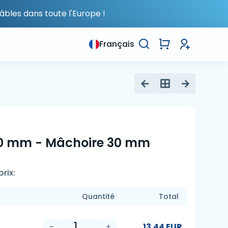
âbles dans toute l'Europe !
Français
50 mm - Mâchoire 30 mm
rix:
Quantité
Total
13.44 EUR