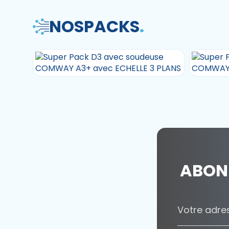
NOS
PACKS
.
ABON