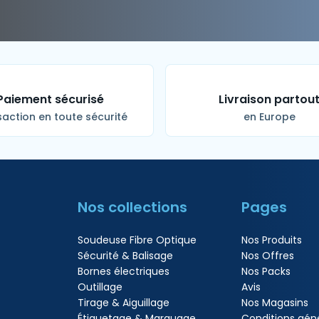
Paiement sécurisé
Livraison partou
action en toute sécurité
en Europe
Nos collections
Pages
Soudeuse Fibre Optique
Nos Produits
Sécurité & Balisage
Nos Offres
Bornes électriques
Nos Packs
Outillage
Avis
Tirage & Aiguillage
Nos Magasins
Étiquetage & Marquage
Conditions gén