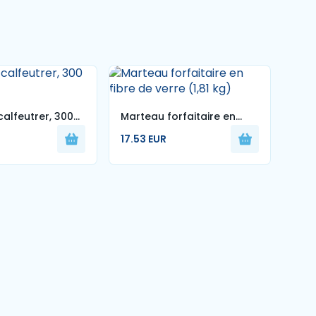
alfeutrer, 300
Marteau forfaitaire en
MAI
fibre de verre (1,81 kg)
17.53 EUR
À T
5.99
16O