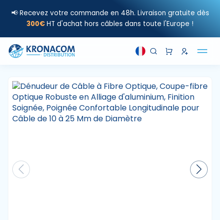
📢 Recevez votre commande en 48h. Livraison gratuite dès
300€
HT d'achat hors câbles dans toute l'Europe !