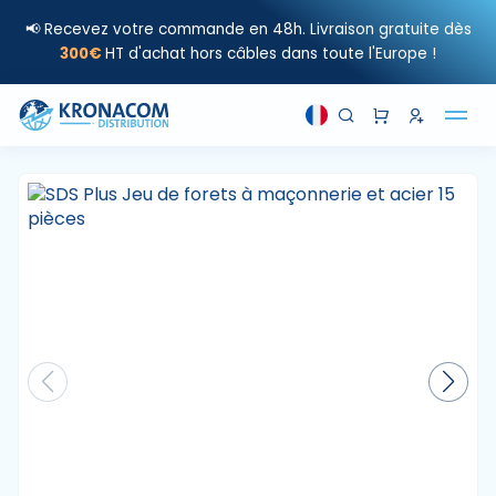
📢 Recevez votre commande en 48h. Livraison gratuite dès
300€
HT d'achat hors câbles dans toute l'Europe !