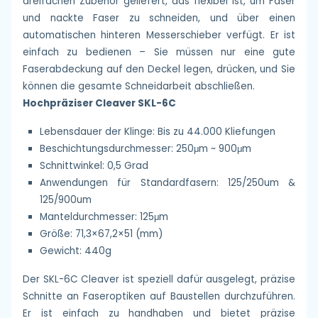
dreifachen Zubehör geliefert, das flexibel ist, um Faser
und nackte Faser zu schneiden, und über einen
automatischen hinteren Messerschieber verfügt. Er ist
einfach zu bedienen – Sie müssen nur eine gute
Faserabdeckung auf den Deckel legen, drücken, und Sie
können die gesamte Schneidarbeit abschließen.
Hochpräziser Cleaver SKL-6C
Lebensdauer der Klinge: Bis zu 44.000 Kliefungen
Beschichtungsdurchmesser: 250μm ~ 900μm
Schnittwinkel: 0,5 Grad
Anwendungen für Standardfasern: 125/250um &
125/900um
Manteldurchmesser: 125μm
Größe: 71,3×67,2×51 (mm)
Gewicht: 440g
Der SKL-6C Cleaver ist speziell dafür ausgelegt, präzise
Schnitte an Faseroptiken auf Baustellen durchzuführen.
Er ist einfach zu handhaben und bietet präzise