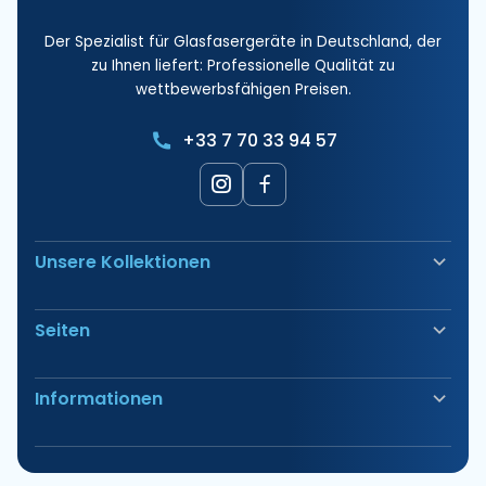
Der Spezialist für Glasfasergeräte in Deutschland, der
zu Ihnen liefert: Professionelle Qualität zu
wettbewerbsfähigen Preisen.
+33 7 70 33 94 57
Unsere Kollektionen
Glasfaserschweißgerät
Seiten
Sicherheit & Absicherung
Elektrische Anschlüsse
Unsere Produkte
Werkzeug
Informationen
Unsere Angebote
Kabeleinzug & Kabelkanalführung
Unsere Pakete
Etikettierung & Markierung
Hinweis
Haben Sie Fragen?
Verbrauchsmaterial
Unsere Geschäfte
Énergie Solaire
Rufen Sie uns von Montag bis Donnerstag an von 9:00