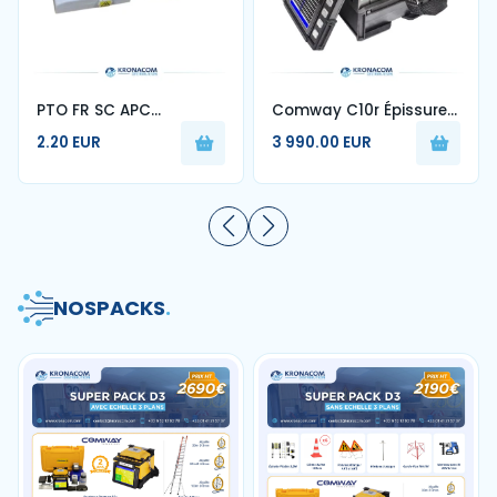
PTO FR SC APC
Comway C10r Épissure
monomode pour
de fibre optique à
2.20 EUR
3 990.00 EUR
français FTTH prise
ruban pour 1-12 cœurs
fibre optique murale
machine d'épissage
sans logo 10-80 pièces
automatique 70r 88r
90r
NOS
PACKS
.