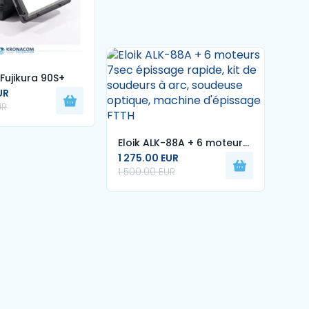
Fujikura 90S+
UR
UR
KIT 
Fuji
2 59
Eloik ALK-88A + 6 moteurs
pré
1 275.00 EUR
7sec épissage rapide, kit
1 500.00 EUR
de soudeurs à arc,
soudeuse optique,
machine d'épissage FTTH