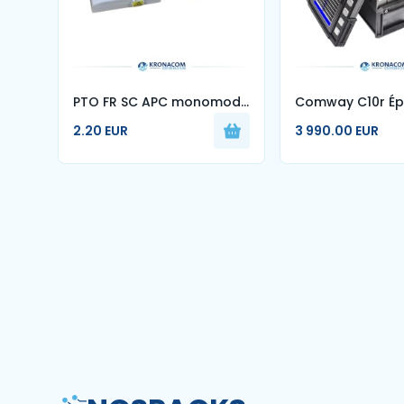
PTO FR SC APC monomode
Comway C10r Ép
pour français FTTH prise
fibre optique à
2.20 EUR
3 990.00 EUR
fibre optique murale sans
1-12 cœurs mac
logo 10-80 pièces
d'épissage aut
70r 88r 90r