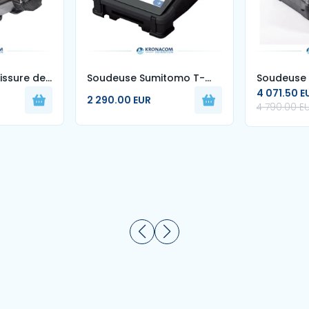
issure de
Soudeuse Sumitomo T-
Soudeuse 
4 071.50 E
 ruban pour
402S
2 290.00 EUR
4 790.00 E
hine
omatique