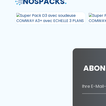
NOS
PACKS
.
ABONN