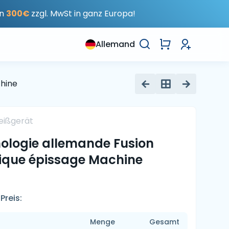
on
300€
zzgl. MwSt in ganz Europa!
Allemand
chine
eißgerät
nologie allemande Fusion
tique épissage Machine
Preis:
Menge
Gesamt