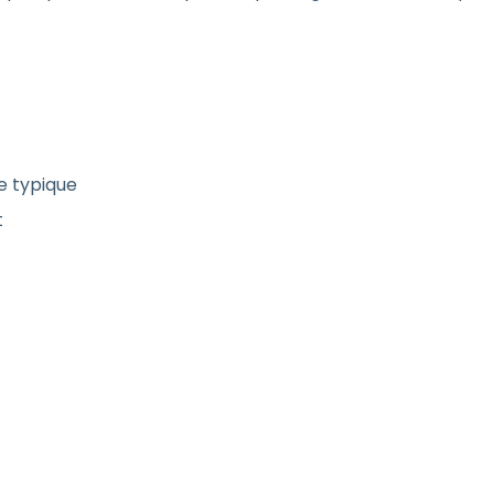
ge typique
t