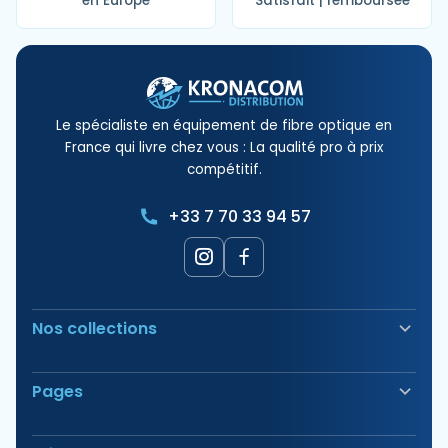
en Europe
Satisfait | remboursée
Le spécialiste en équipement de fibre optique en
France qui livre chez vous : La qualité pro à prix
compétitif.
+33 7 70 33 94 57
Nos collections
Soudeuse Fibre Optique
Pages
Sécurité & Balisage
Bornes électriques
Nos Produits
Outillage