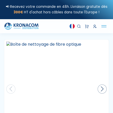
📢 Recevez votre commande en 48h. Livraison gratuite dès
300€
HT d'achat hors câbles dans toute l'Europe !