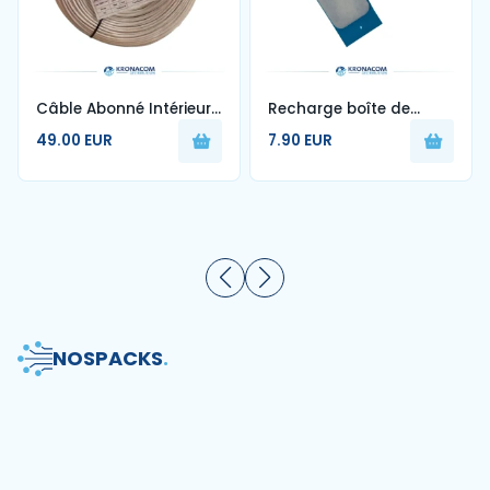
Câble Abonné Intérieur
Recharge boîte de
1FO Blanc G657A2 250m
nettoyage de fibre
49.00 EUR
7.90 EUR
optique
NOS
PACKS
.