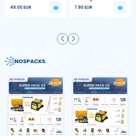
1FO Blanc G657A2 250m
nettoyage de fibre
49.00 EUR
7.90 EUR
optique
NOS
PACKS
.