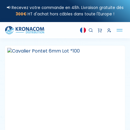
📢 Recevez votre commande en 48h. Livraison gratuite dès
300€
HT d'achat hors câbles dans toute l'Europe !