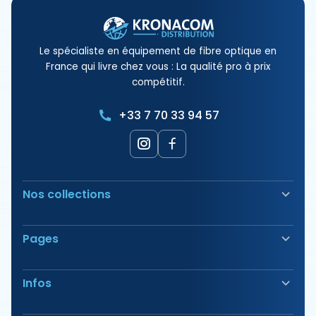
Le spécialiste en équipement de fibre optique en
France qui livre chez vous : La qualité pro à prix
compétitif.
+33 7 70 33 94 57
Nos collections
Soudeuse Fibre Optique
Pages
Sécurité & Balisage
Bornes électriques
Nos Produits
Outillage
Infos
Nos Offres
Tirage & Aiguillage
Nos Packs
Étiquetage & Marquage