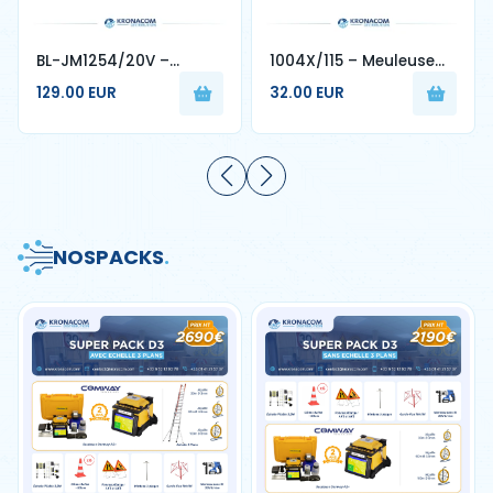
BL-JM1254/20V –
1004X/115 – Meuleuse
Meuleuse Sans Fil 20V
d’Angle 850W Disque 115
129.00 EUR
32.00 EUR
4.0Ah Disque 125 mm
mm - 4MPRO
NOS
PACKS
.