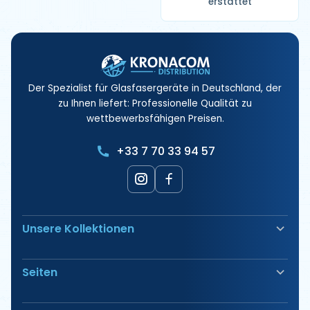
erstattet
Der Spezialist für Glasfasergeräte in Deutschland, der
zu Ihnen liefert: Professionelle Qualität zu
wettbewerbsfähigen Preisen.
+33 7 70 33 94 57
Unsere Kollektionen
Glasfaserschweißgerät
Seiten
Sicherheit & Absicherung
Elektrische Anschlüsse
Unsere Produkte
Werkzeug