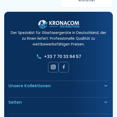
erstattet
Der Spezialist für Glasfasergeräte in Deutschland, der
zu Ihnen liefert: Professionelle Qualität zu
wettbewerbsfähigen Preisen.
+33 7 70 33 94 57
Unsere Kollektionen
Glasfaserschweißgerät
Seiten
Sicherheit & Absicherung
Elektrische Anschlüsse
Unsere Produkte
Werkzeug