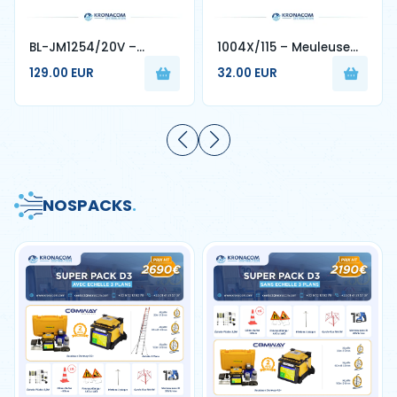
BL-JM1254/20V –
1004X/115 – Meuleuse
Meuleuse Sans Fil 20V
d’Angle 850W Disque 115
129.00 EUR
32.00 EUR
4.0Ah Disque 125 mm
mm - 4MPRO
NOS
PACKS
.