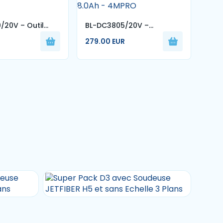
/20V – Outil
BL-DC3805/20V –
0815
ion Sans Fil 20V
Perforateur Sans Fil 20V
MAX
279.00 EUR
119.
8.0Ah - 4MPRO
4MP