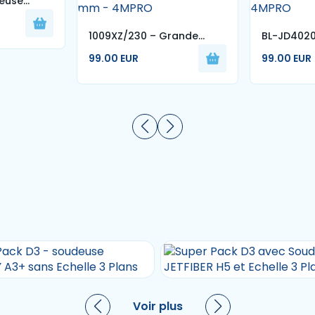
leuse
sque 115
1009XZ/230 – Grande
BL-JD4020
Meuleuse 2400W Disque
Multifonct
99.00 EUR
99.00 EUR
230 mm - 4MPRO
- 4MPRO
Voir plus