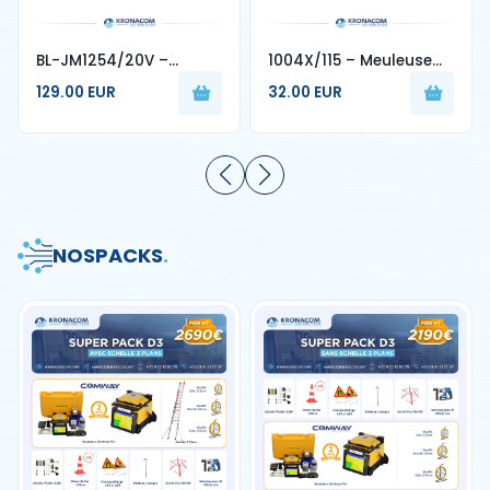
BL-JM1254/20V –
1004X/115 – Meuleuse
Meuleuse Sans Fil 20V
d’Angle 850W Disque 115
129.00 EUR
32.00 EUR
4.0Ah Disque 125 mm
mm - 4MPRO
NOS
PACKS
.