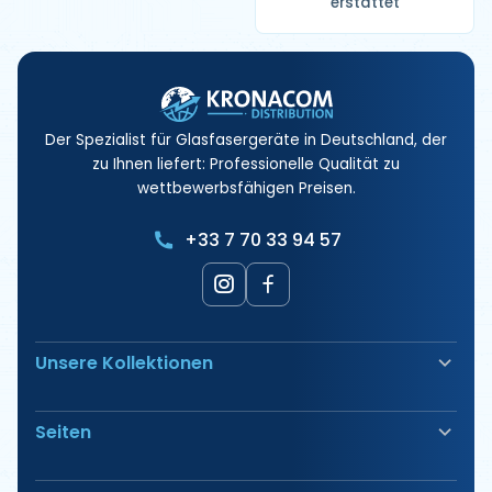
erstattet
Der Spezialist für Glasfasergeräte in Deutschland, der
zu Ihnen liefert: Professionelle Qualität zu
wettbewerbsfähigen Preisen.
+33 7 70 33 94 57
Unsere Kollektionen
Glasfaserschweißgerät
Seiten
Sicherheit & Absicherung
Elektrische Anschlüsse
Unsere Produkte
Werkzeug