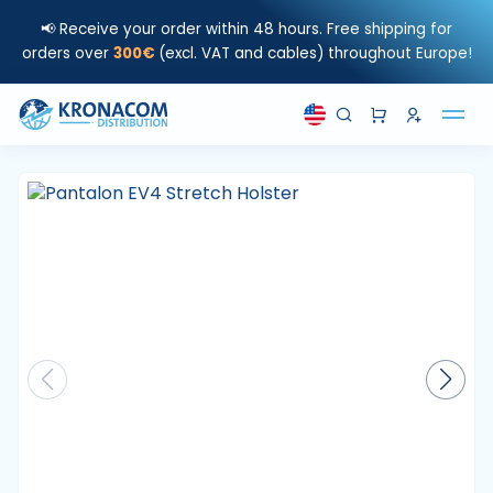
📢 Receive your order within 48 hours. Free shipping for
orders over
300€
(excl. VAT and cables) throughout Europe!