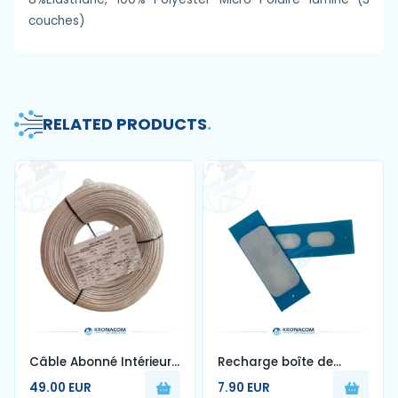
couches)
RELATED PRODUCTS
.
Câble Abonné Intérieur
Recharge boîte de
1FO Blanc G657A2 250m
nettoyage de fibre
49.00 EUR
7.90 EUR
optique