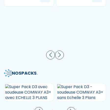
NOS
PACKS
.